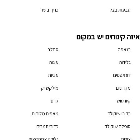
טבעות בצל
כריך בשר
איזה קינוחים יש במקום
כנאפה
סחלב
גלידות
עוגות
דונאטסים
עוגיות
מקרונים
מילקשייק
קיורטוש
קרפ
כדורי שוקולד
מאפים מלוחים
סופלה שוקולד
כדורי תמרים
צורוס
גלידה אמריקאית