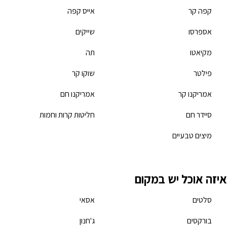
קפה קר
אייס קפה
אספרסו
שייקים
מקיאטו
תה
פילטר
שוקו קר
אמריקנו קר
אמריקנו חם
סיידר חם
חליטות קרות וחמות
מיצים טבעיים
איזה אוכל יש במקום
סלטים
אסאי
בורקסים
ג'חנון