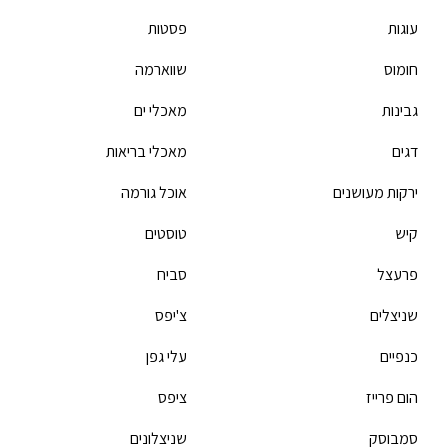
עוגות
פסטות
חומוס
שווארמה
גבינות
מאכלי ים
דגים
מאכלי בריאות
ירקות מעושנים
אוכל גורמה
קיש
טוסטים
פרעצל
סביח
שניצלים
צ'יפס
כנפיים
עלי גפן
הום פרייז
ציפס
סמבוסק
שניצלונים