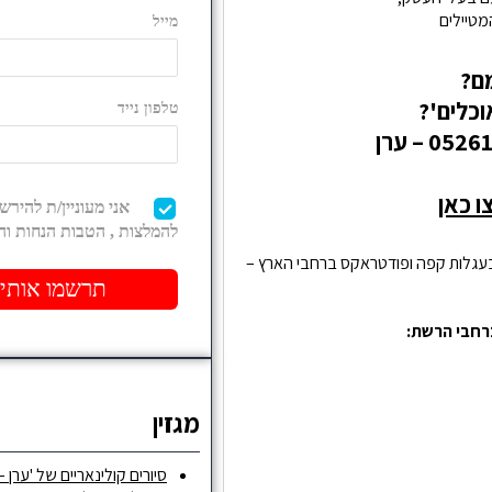
מטיילים
ם?
כלים'?
ו כאן
 בעגלות קפה ופודטראקס ברחבי הארץ –
רחבי הרשת:
מגזין
סיורים קולינאריים של 'ערן –