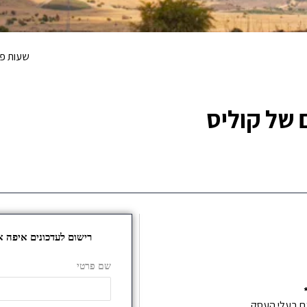
שעות פע
 של קוליס
עם בעלי העסק,