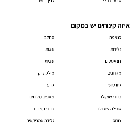
טבעות בצל
כריך בשר
איזה קינוחים יש במקום
כנאפה
סחלב
גלידות
עוגות
דונאטסים
עוגיות
מקרונים
מילקשייק
קיורטוש
קרפ
כדורי שוקולד
מאפים מלוחים
סופלה שוקולד
כדורי תמרים
צורוס
גלידה אמריקאית