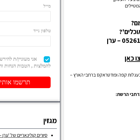
מטיילים
ם?
כלים'?
ו כאן
 בעגלות קפה ופודטראקס ברחבי הארץ –
רחבי הרשת:
מגזין
סיורים קולינאריים של 'ערן –