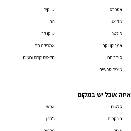
אספרסו
שייקים
מקיאטו
תה
פילטר
שוקו קר
אמריקנו קר
אמריקנו חם
סיידר חם
חליטות קרות וחמות
מיצים טבעיים
איזה אוכל יש במקום
סלטים
אסאי
בורקסים
ג'חנון
עוגות
פסטות