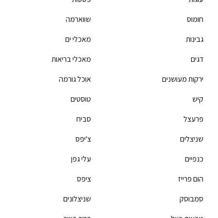
חומוס
שווארמה
גבינות
מאכלי ים
דגים
מאכלי בריאות
ירקות מעושנים
אוכל גורמה
קיש
טוסטים
פרעצל
סביח
שניצלים
צ'יפס
כנפיים
עלי גפן
הום פרייז
ציפס
סמבוסק
שניצלונים