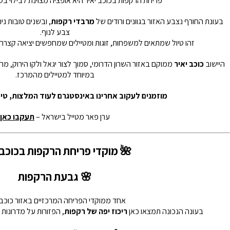
פריחת הרקפות בכוכב יאיר היא אופציה מצוינת לבילוי ב
בעונת החורף נצבע האזור בגוונים ורודים של
מרבדי רקפות
, ובשנים טובות ני
צבע לנוף.
זהו טיול שמתאים למשפחות, זוגות ומטיילים שמחפשים יציאה קצר
היישוב
כוכב יאיר
ממוקם באזור השרון הדרומי, סמוך לצור יגאל ולקו הירוק, מ
במיוחד למטיילים מהמרכז.
מוזמנים לעקוב אחרינו באינסטגרם לעוד המלצות, טיפ
ערן פאר מטייל בישראל –
תעקבו כאן
🌺 מוקדי פריחת הרקפות בכוכב 
🌸 גבעת הרקפות
אחד ממוקדי הפריחה המרכזיים באזור כוכב י
בעונה הנכונה תמצאו כאן
ריכוז יפה של רקפות
, הפזורות על מדרונות