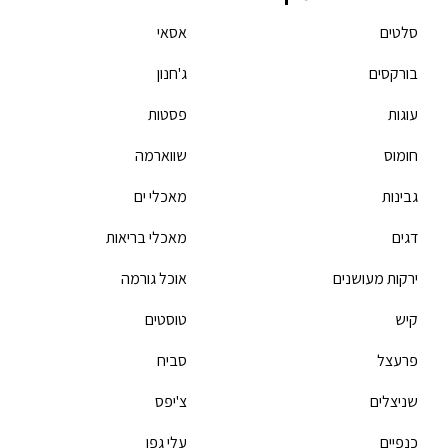
סלטים
אסאי
בורקסים
ג'חנון
עוגות
פסטות
חומוס
שווארמה
גבינות
מאכלי ים
דגים
מאכלי בריאות
ירקות מעושנים
אוכל גורמה
קיש
טוסטים
פרעצל
סביח
שניצלים
צ'יפס
כנפיים
עלי גפן