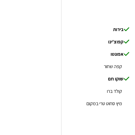
בירות
קפוצ'ינו
אפוגטו
קפה שחור
שוקו חם
קולד ברו
מיץ סחוט טרי במקום