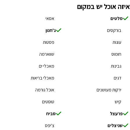
איזה אוכל יש במקום
סלטים
אסאי
בורקסים
ג'חנון
עוגות
פסטות
חומוס
שווארמה
גבינות
מאכלי ים
דגים
מאכלי בריאות
ירקות מעושנים
אוכל גורמה
קיש
טוסטים
פרעצל
סביח
שניצלים
צ'יפס