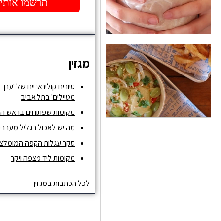
מגזין
סיורים קולינאריים של 'ערן –
מטיילים' בתל אביב
מקומות שפתוחים בראש ה
מה יש לאכול בגליל מערבי ו
סקר עגלות הקפה המומלצות ש
מקומות ליד מצפה ויקר
לכל הכתבות במגזין