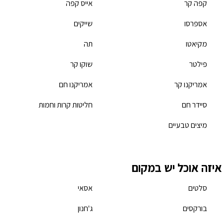
קפה קר
אייס קפה
אספרסו
שייקים
מקיאטו
תה
פילטר
שוקו קר
אמריקנו קר
אמריקנו חם
סיידר חם
חליטות קרות וחמות
מיצים טבעיים
איזה אוכל יש במקום
סלטים
אסאי
בורקסים
ג'חנון