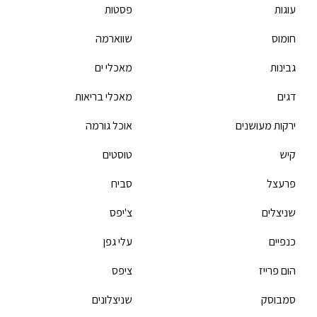
עוגות
פסטות
חומוס
שווארמה
גבינות
מאכלי ים
דגים
מאכלי בריאות
ירקות מעושנים
אוכל גורמה
קיש
טוסטים
פרעצל
סביח
שניצלים
צ'יפס
כנפיים
עלי גפן
הום פרייז
ציפס
סמבוסק
שניצלונים