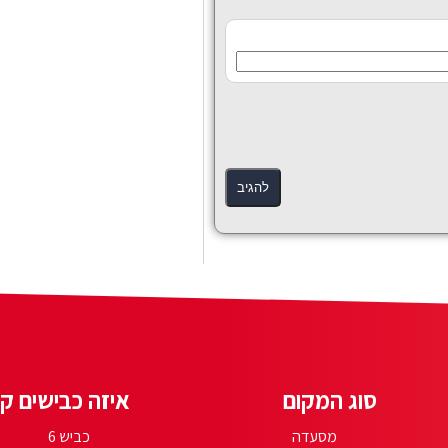
סוג המקום
איזה כבישים קר
מסעדה
כביש 6