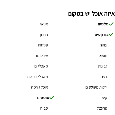
איזה אוכל יש במקום
סלטים
אסאי
בורקסים
ג'חנון
עוגות
פסטות
חומוס
שווארמה
גבינות
מאכלי ים
דגים
מאכלי בריאות
ירקות מעושנים
אוכל גורמה
קיש
טוסטים
פרעצל
סביח