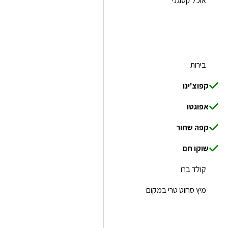
אוכל קטוגני
בירות
קפוצ'ינו
אפוגטו
קפה שחור
שוקו חם
קולד ברו
מיץ סחוט טרי במקום