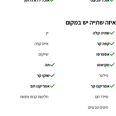
אוכל טבעוני
אוכל ללא גלוטן
איזה שתייה יש במקום
שתיה קלה
יין
קפה קר
אייס קפה
אספרסו
שייקים
מקיאטו
תה
פילטר
שוקו קר
אמריקנו קר
אמריקנו חם
סיידר חם
חליטות קרות וחמות
מיצים טבעיים