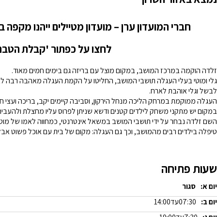
חברי המועדון ערן – מועדון מטיילים ייהנו מקפה
לחצו על כפתור 'קבלת הטבה
זלדה הוקמה במרכז המושב, במקום מוצל עם בריזה גם בימים חמים מאוד.
גלי ומוטי בעלי העגלה תושבי המושב, החליטו על הקמת העגלה מאהבה רבה לאוכל
לבשל וגלי אוהבת לארח.
העגלה ממוקמת במרחק הליכה מנחל הירקון, וסביבה קיימים יקב, בריכה ועצי חו
במקום יש מתקני משחק לילדים קטנים ודשא שניתן לפרוס עליו מחצלת ולהעביר 
השם זלדה נבחר על ידי תושבי המושב במשאל אינטרנטי, כמחווה לאמו של מוטי
טיפלה בילדים רבים מהמושב, וכך גם העגלה: מקום של בית עם אוכל פשוט אבל מ
שעות פתיחה
יום א:
סגור
יום ב:
07:30
עד
14:00