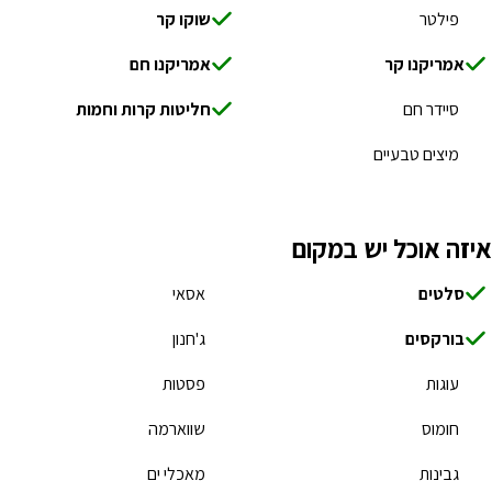
פילטר
שוקו קר
אמריקנו קר
אמריקנו חם
סיידר חם
חליטות קרות וחמות
מיצים טבעיים
איזה אוכל יש במקום
סלטים
אסאי
בורקסים
ג'חנון
עוגות
פסטות
חומוס
שווארמה
גבינות
מאכלי ים