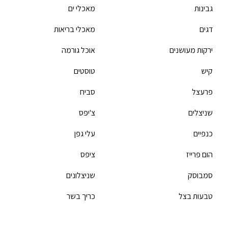
גבינות
מאכלי ים
דגים
מאכלי בריאות
ירקות מעושנים
אוכל גורמה
קיש
טוסטים
פרעצל
סביח
שניצלים
צ'יפס
כנפיים
עלי גפן
הום פרייז
ציפס
סמבוסק
שניצלונים
טבעות בצל
כריך בשר