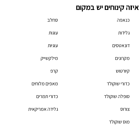
איזה קינוחים יש במקום
כנאפה
סחלב
גלידות
עוגות
דונאטסים
עוגיות
מקרונים
מילקשייק
קיורטוש
קרפ
כדורי שוקולד
מאפים מלוחים
סופלה שוקולד
כדורי תמרים
צורוס
גלידה אמריקאית
מוס שוקולד