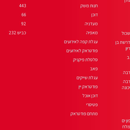
ולן
חנות משק
443
דוכן
66
מעדניה
92
מאפיה
כביש 232
כול
עגלת קפה לאירועים
רשת בן
יון
פודטראק לאירועים
ב
סלסלת פיקניק
פאב
בה
עגלת שייקים
בה
פודטראק יין
כונה
דוכן אוכל
פטיסרי
מתחם פודטראק
ון ים
לח