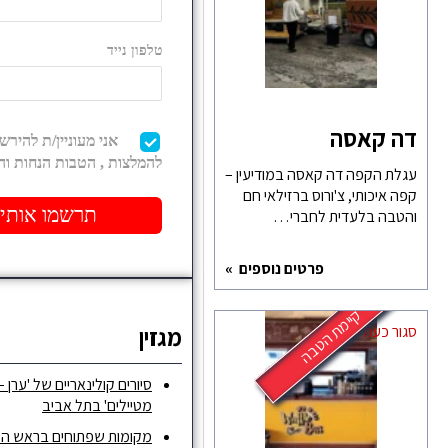
דה קאסה
עגלת הקפה דה קאסה במודיעין –
קפה איכותי, צ'ורוס ברזילאי חם
והטבה בלעדית לחברי…
פרטים נוספים
קיימת הטבה
מגזין
סגור כעת
סיורים קולינאריים של 'ערן –
מטיילים' בתל אביב
מקומות שפתוחים בראש ה