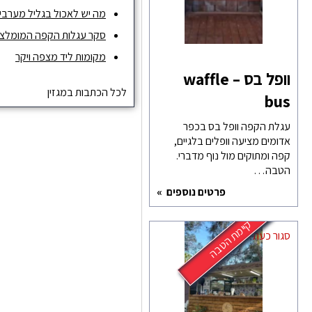
מה יש לאכול בגליל מערבי ו
סקר עגלות הקפה המומלצות ש
מקומות ליד מצפה ויקר
וופל בס – waffle
לכל הכתבות במגזין
bus
עגלת הקפה וופל בס בכפר
אדומים מציעה וופלים בלגיים,
קפה ומתוקים מול נוף מדברי.
הטבה…
פרטים נוספים
קיימת הטבה
סגור כעת