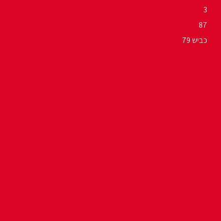
3
87
כביש 79