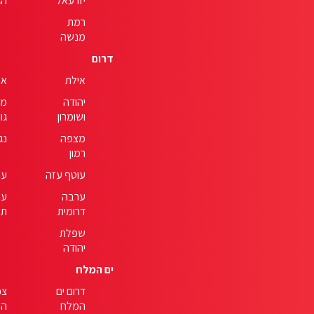
יזרעאל
הג
רמת
מנשה
דרום
אילת
אש
יהודה
מד
ושומרון
גור
מצפה
נג
רמון
עוטף עזה
ער
ערבה
ער
דרומית
תי
שפלת
יהודה
ים המלח
דרום ים
צפ
המלח
המ