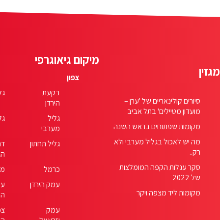
מיקום גיאוגרפי
מגזין
צפון
בקעת
גל
סיורים קולינאריים של 'ערן –
הירדן
מועדון מטיילים' בתל אביב
גליל
גל
מקומות שפתוחים בראש השנה
מערבי
מה יש לאכול בגליל מערבי ולא
גליל תחתון
דר
רק..
הג
סקר עגלות הקפה המומלצות
כרמל
מנ
של 2022
עמק הירדן
עמ
מקומות ליד מצפה ויקר
המ
עמק
צפ