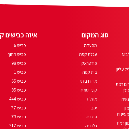
סוג המקום
איזה כבישים קר
מסעדה
כביש 6
בוע
עגלת קפה
כביש החוף
פודטראק
כביש 98
יל עליון
בית קפה
כביש 1
אירוח ביתי
כביש 65
ום רמת
קונדיטוריה
כביש 85
ולן
אטליז
כביש 444
שה
יקב
כביש 77
ק
עיינות
פיצריה
כביש 73
ון רמת
גלדריה
כביש 317