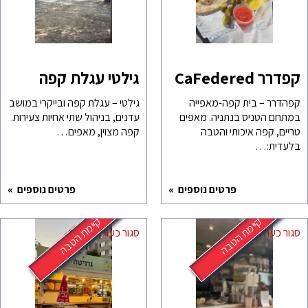
קפדרר CaFedered
גילטי עגלת קפה
קפהדרר – בית קפה-מאפייה
גילטי – עגלת קפה ובייקרי במושב
במתחם הטניס בנתניה. מאפים
עדנים, בניהול שתי אחיות צעירות.
טריים, קפה איכותי והטבה
קפה מצוין, מאפים…
בלעדית:…
פרטים נוספים
פרטים נוספים
קיימת הטבה
קיימת הטבה
סגור כעת
סגור כעת