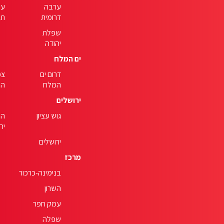
ערבה
ער
דרומית
תי
שפלת
יהודה
ים המלח
דרום ים
צפ
המלח
המ
ירושלים
גוש עציון
הר
יר
ירושלים
מרכז
בנימינה-כרכור
השרון
עמק חפר
שפלה