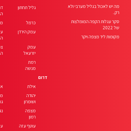
מה יש לאכול בגליל מערבי ולא
גליל תחתון
דר
רק..
הג
סקר עגלות הקפה המומלצות
כרמל
מנ
של 2022
עמק הירדן
עמ
מקומות ליד מצפה ויקר
המ
עמק
צפ
יזרעאל
הג
רמת
מנשה
דרום
אילת
אש
יהודה
מד
ושומרון
גור
מצפה
נג
רמון
עוטף עזה
ער