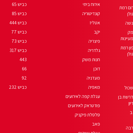
אירוח ביתי
כביש 65
ום רמת
קונדיטוריה
כביש 85
ולן
אטליז
כביש 444
שה
יקב
כביש 77
ק
עיינות
פיצריה
כביש 73
ון רמת
גלדריה
כביש 317
ולן
חנות משק
443
דוכן
66
מעדניה
92
מאפיה
כביש 232
כול
עגלת קפה לאירועים
רשת בן
יון
פודטראק לאירועים
ב
סלסלת פיקניק
פאב
בה