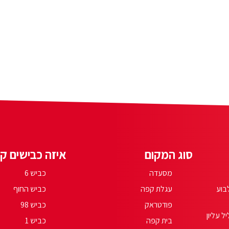
סוג המקום
איזה כבישים קר
מסעדה
כביש 6
בוע
עגלת קפה
כביש החוף
פודטראק
כביש 98
יל עליון
בית קפה
כביש 1